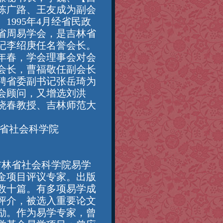
陈广路、王友成为副会
1995年4月经省民政
省周易学会，是吉林省
记李绍庚任名誉会长。
7年春，学会理事会对会
会长，曹福敬任副会长
特聘省委副书记张岳琦为
会顾问，又增选刘洪
晓春教授、吉林师范大
。
林省社会科学院
吉林省社会科学院易学
金项目评议专家。出版
数十篇。有多项易学成
评介，被选入重要论文
励。作为易学专家，曾