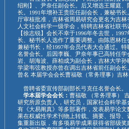
绍刚】、尹奈任副会长。后又增选王耀庭、
长。1991年增补王贵臣任副会长，兼秘书长。
厅审核批准，吉林省周易研究会更名为吉林
人文社会科学一级学会，特聘吉林省社联书
【徐志锐】会长不幸于1996年冬去世，199
长、秘书长人选作了重要调整。由陈恩林任
兼秘书长，经1997年会员代表大会通过。
名誉会长。后因李巍、尹奈年事已高转任学
岩、胡海波、薛柏成为副会长，吉林大学孙
学梁韦弦教授亦曾在调出吉林省前任副会长
曾名 本届学会会长曹福敬（常务理事）吉
曾聘省委宣传部副部长弓克任名誉会长。
学本届学会会长：
曹福敬 （常务理事） 
研究所原负责人，研究员，国家社会科学基
有《大易阐真》等多部著作，发表易学论文
果在权威性学术刊物上转载、摘要、报导、
集重新出版，有多项易学成果获得省部级奖