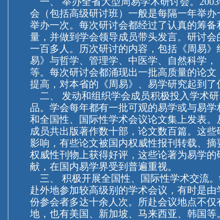
一、 举办全省大型周易学术研讨会。200
会（包括高级研讨班）一般是每隔一年举办一
举办一次。每次研讨会都经过了认真的筹备
量，并做到学会领导成员带头发言。研讨会
一百多人。历次研讨的内容，包括《周易》
易》与哲学、管理学、中医学、自然科学，
等。每次研讨会都涌现出一批高质量的论文
提高，对本省的《周易》、易学研究起到了
二、 发动和组织学会成员积极投入学术研
品。学会每年都有一批可观的易学或与易学
和全国性、国际性学术会议论文集上发表。
成员共出版著作数十部，论文数百篇。这些
影响，有些论文被国内权威性报刊转载、摘
权威性刊物上获得好评，这些论著为易学的
献，在国内易学界受到普遍重视。
三、 积极开展全国性、国际性学术交流。
赴外地参加较高级别的学术会议，有时是由
份参会者多达十余人次。所赴会议地点不仅
地，也有美国、新加坡、马来西亚、韩国等