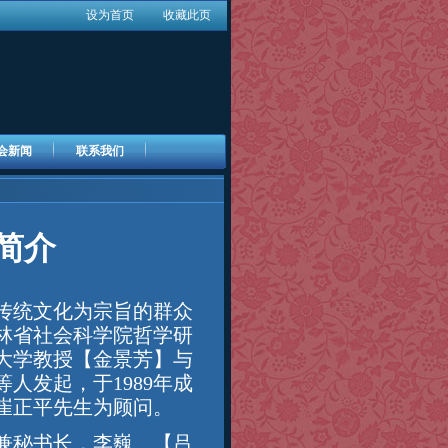
设为首页
收藏此页
会新闻
联系我们
简介
传统文化为宗旨的群众
林省社会科学院哲学研
大学教授【金景芳】与
人发起，于1989年成
崔正平先生为顾问。
兼秘书长，李巍、【吕